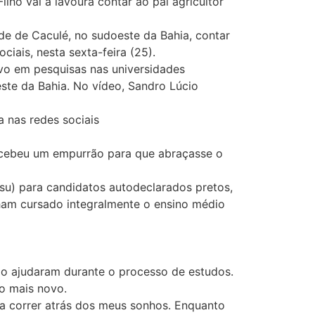
ho vai à lavoura contar ao pai agricultor
e de Caculé, no sudoeste da Bahia, contar
ciais, nesta sexta-feira (25).
ivo em pesquisas nas universidades
ste da Bahia. No vídeo, Sandro Lúcio
a nas redes sociais
ecebeu um empurrão para que abraçasse o
isu) para candidatos autodeclarados pretos,
enham cursado integralmente o ensino médio
 o ajudaram durante o processo de estudos.
ão mais novo.
 a correr atrás dos meus sonhos. Enquanto