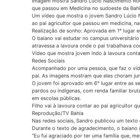
Imagem mostra Sandro Lúcio Nascimento Rocha
que passou em Medicina no sudoeste da Bah
Um vídeo que mostra o jovem Sandro Lúcio Na
ao pai agricultor que passou em medicina, na 
Realização de sonho: Aprovada em 1° lugar e
O baiano vai estudar no campus universitário
atravessa a lavoura onde o pai trabalhava c
Vídeo que mostra jovem indo à lavoura contar
Redes Sociais
Acompanhado por uma pessoa, que faz o víde
pai. As imagens mostram que eles choram jun
O jovem foi aprovado em 6° lugar entre as s
pardos ou indígenas, com renda familiar bruta
em escolas públicas.
Filho vai à lavoura contar ao pai agricultor
Reprodução/TV Bahia
Nas redes sociais, Sandro publicou um texto
Durante o texto de agradecimento, o baiano r
“Eu fui agraciado por ter uma família que, 