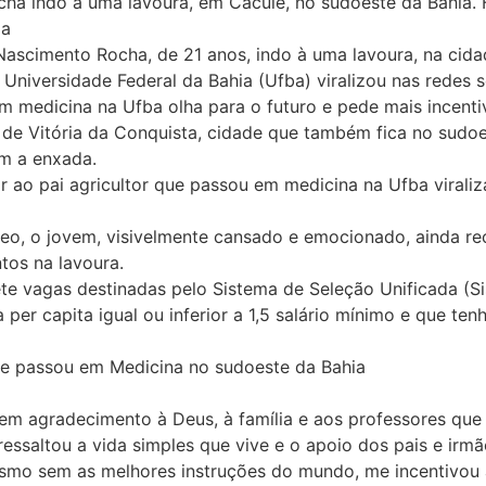
 indo à uma lavoura, em Caculé, no sudoeste da Bahia. Fil
ia
scimento Rocha, de 21 anos, indo à uma lavoura, na cidad
Universidade Federal da Bahia (Ufba) viralizou nas redes so
m medicina na Ufba olha para o futuro e pede mais incent
 de Vitória da Conquista, cidade que também fica no sudoe
om a enxada.
 ao pai agricultor que passou em medicina na Ufba viraliz
o, o jovem, visivelmente cansado e emocionado, ainda r
tos na lavoura.
ete vagas destinadas pelo Sistema de Seleção Unificada (S
 per capita igual ou inferior a 1,5 salário mínimo e que t
 que passou em Medicina no sudoeste da Bahia
 em agradecimento à Deus, à família e aos professores que
essaltou a vida simples que vive e o apoio dos pais e irm
mesmo sem as melhores instruções do mundo, me incentivou