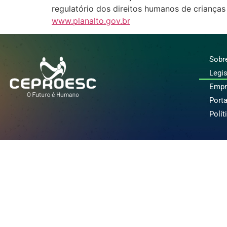
regulatório dos direitos humanos de crianças
www.planalto.gov.br
Sobr
Legi
Empr
Porta
Polít