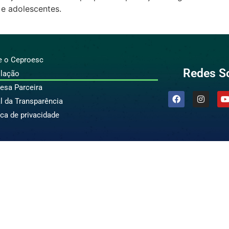
 e adolescentes.
e o Ceproesc
Redes So
slação
esa Parceira
l da Transparência
ica de privacidade