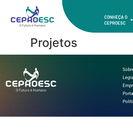
CONHEÇA O
CEPROESC
Projetos
Sobr
Legi
Empr
Porta
Polít