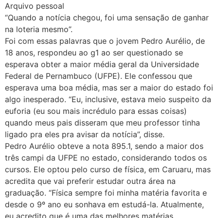
Arquivo pessoal
“Quando a notícia chegou, foi uma sensação de ganhar
na loteria mesmo”.
Foi com essas palavras que o jovem Pedro Aurélio, de
18 anos, respondeu ao g1 ao ser questionado se
esperava obter a maior média geral da Universidade
Federal de Pernambuco (UFPE). Ele confessou que
esperava uma boa média, mas ser a maior do estado foi
algo inesperado. “Eu, inclusive, estava meio suspeito da
euforia (eu sou mais incrédulo para essas coisas)
quando meus pais disseram que meu professor tinha
ligado pra eles pra avisar da notícia”, disse.
Pedro Aurélio obteve a nota 895.1, sendo a maior dos
três campi da UFPE no estado, considerando todos os
cursos. Ele optou pelo curso de física, em Caruaru, mas
acredita que vai preferir estudar outra área na
graduação. “Física sempre foi minha matéria favorita e
desde o 9º ano eu sonhava em estudá-la. Atualmente,
eu acredito que é uma das melhores matérias